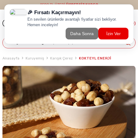
2500 TL ÜZERİ
ÜCRETSİZ KARGO
(
0
)
Anasayfa
Kuruyemiş
Karışık Çerez
KOKTEYL ENERJİ