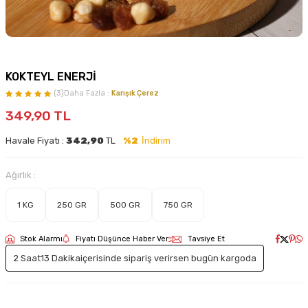
KOKTEYL ENERJİ
(3)
Daha Fazla :
Karışık Çerez
349,90
TL
Havale Fiyatı :
342,90
TL
%2
İndirim
Ağırlık :
1 KG
250 GR
500 GR
750 GR
Stok Alarmı
Fiyatı Düşünce Haber Ver
Tavsiye Et
2 Saat
13 Dakika
içerisinde sipariş verirsen bugün kargoda