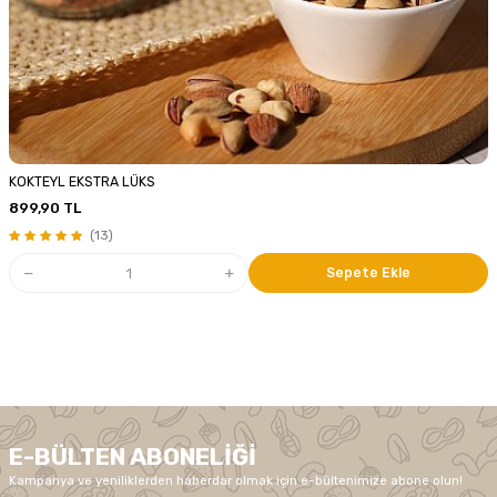
KOKTEYL EKSTRA LÜKS
899,90
TL
(13)
Sepete Ekle
E-BÜLTEN ABONELIĞI
Kampanya ve yeniliklerden haberdar olmak için e-bültenimize abone olun!