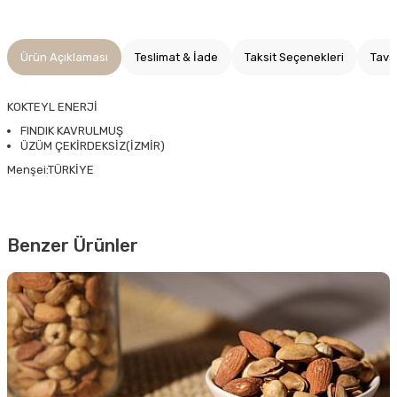
Ürün Açıklaması
Teslimat & İade
Taksit Seçenekleri
Tavs
KOKTEYL ENERJİ
FINDIK KAVRULMUŞ
ÜZÜM ÇEKİRDEKSİZ(İZMİR)
Menşei:TÜRKİYE
Benzer Ürünler