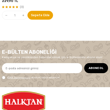
229,90
TL
(3)
Sepete Ekle
E-BÜLTEN ABONELIĞI
Kampanya ve yeniliklerden haberdar olmak için e-bültenimize abone olun!
ABONE OL
KVKK Sözleşmesi'ni
, okudum, kabul ediyorum.