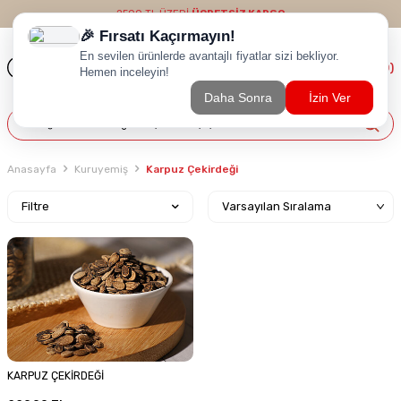
2500 TL ÜZERİ
ÜCRETSİZ KARGO
(
0
)
Anasayfa
Kuruyemiş
Karpuz Çekirdeği
Filtre
KARPUZ ÇEKİRDEĞİ