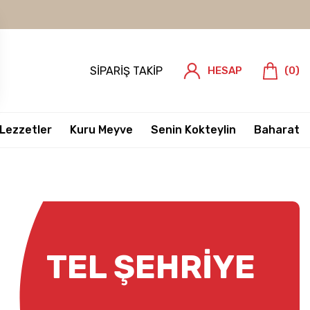
SIPARIŞ TAKIP
HESAP
(
0
)
 Lezzetler
Kuru Meyve
Senin Kokteylin
Baharat
TEL ŞEHRIYE