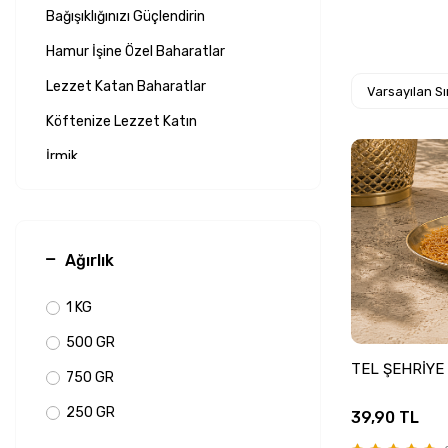
Bağışıklığınızı Güçlendirin
Hamur İşine Özel Baharatlar
Lezzet Katan Baharatlar
Köftenize Lezzet Katın
İrmik
Karbonat
Kına
Ağırlık
Mısır
Tel Şehriye
1 KG
Kişniş
500 GR
Dolma Fıstık
TEL ŞEHRİY
750 GR
250 GR
39,90
TL