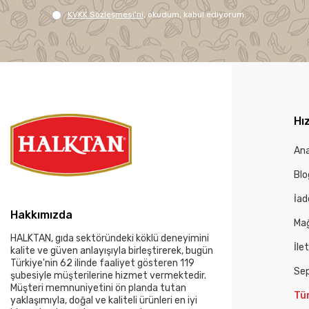
KVKK Sözleşmesi'ni
, okudum, kabul ediyorum.
Hız
An
Blo
İad
Hakkımızda
Mağ
HALKTAN, gıda sektöründeki köklü deneyimini
İle
kalite ve güven anlayışıyla birleştirerek, bugün
Türkiye'nin 62 ilinde faaliyet gösteren 119
Se
şubesiyle müşterilerine hizmet vermektedir.
Müşteri memnuniyetini ön planda tutan
Tü
yaklaşımıyla, doğal ve kaliteli ürünleri en iyi