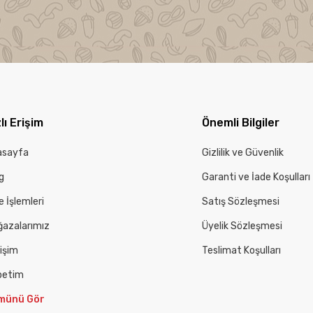
lı Erişim
Önemli Bilgiler
asayfa
Gizlilik ve Güvenlik
g
Garanti ve İade Koşulları
e İşlemleri
Satış Sözleşmesi
azalarımız
Üyelik Sözleşmesi
tişim
Teslimat Koşulları
petim
münü Gör