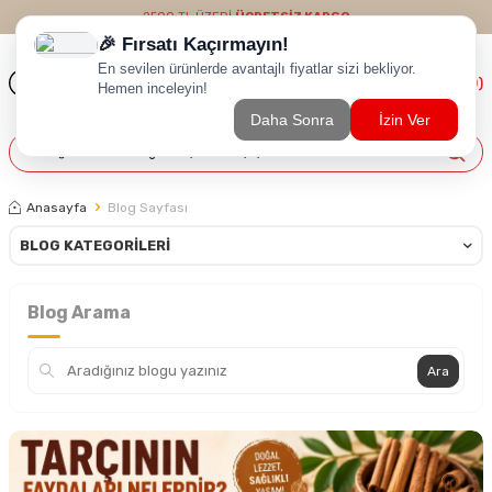
2500 TL ÜZERİ
ÜCRETSİZ KARGO
(
0
)
Anasayfa
Blog Sayfası
BLOG KATEGORILERI
Blog Arama
Ara