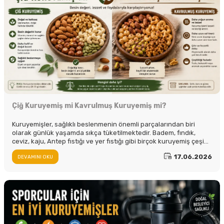
Çiğ Kuruyemiş mi Kavrulmuş Kuruyemiş mi?
Kuruyemişler, sağlıklı beslenmenin önemli parçalarından biri
olarak günlük yaşamda sıkça tüketilmektedir. Badem, fındık,
ceviz, kaju, Antep fıstığı ve yer fıstığı gibi birçok kuruyemiş çeşidi
hem lezzetleri hem de besin değerleri sayesinde tercih
17.06.2026
DEVAMINI OKU
edilmektedir.