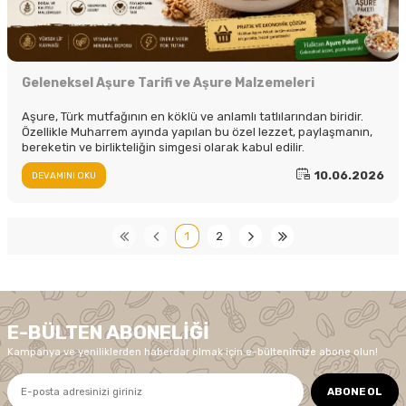
Geleneksel Aşure Tarifi ve Aşure Malzemeleri
Aşure, Türk mutfağının en köklü ve anlamlı tatlılarından biridir.
Özellikle Muharrem ayında yapılan bu özel lezzet, paylaşmanın,
bereketin ve birlikteliğin simgesi olarak kabul edilir.
10.06.2026
DEVAMINI OKU
1
2
E-BÜLTEN ABONELIĞI
Kampanya ve yeniliklerden haberdar olmak için e-bültenimize abone olun!
ABONE OL