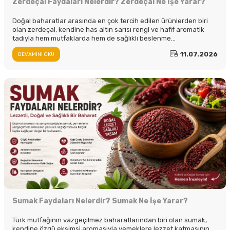
Zerdeçal Faydaları Nelerdir? Zerdeçal Ne İşe Yarar?
Doğal baharatlar arasında en çok tercih edilen ürünlerden biri
olan zerdeçal, kendine has altın sarısı rengi ve hafif aromatik
tadıyla hem mutfaklarda hem de sağlıklı beslenme
alışkanlıklarında önemli bir yere sahiptir.
11.07.2026
DEVAMINI OKU
Sumak Faydaları Nelerdir? Sumak Ne İşe Yarar?
Türk mutfağının vazgeçilmez baharatlarından biri olan sumak,
kendine özgü ekşimsi aromasıyla yemeklere lezzet katmasının