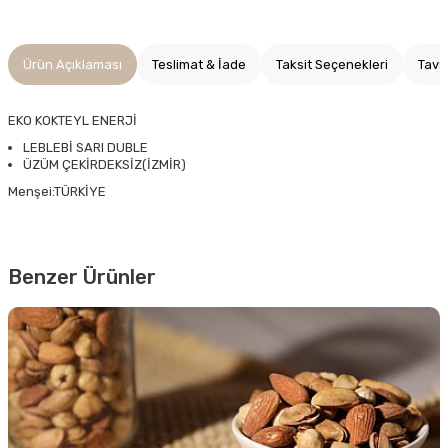
Ürün Açıklaması
Teslimat & İade
Taksit Seçenekleri
Tavs
EKO KOKTEYL ENERJİ
LEBLEBİ SARI DUBLE
ÜZÜM ÇEKİRDEKSİZ(İZMİR)
Menşei:TÜRKİYE
Benzer Ürünler