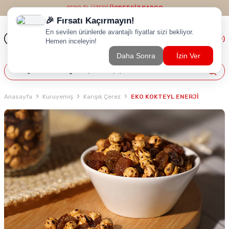
2500 TL ÜZERİ
ÜCRETSİZ KARGO
(
0
)
Anasayfa
Kuruyemiş
Karışık Çerez
EKO KOKTEYL ENERJİ