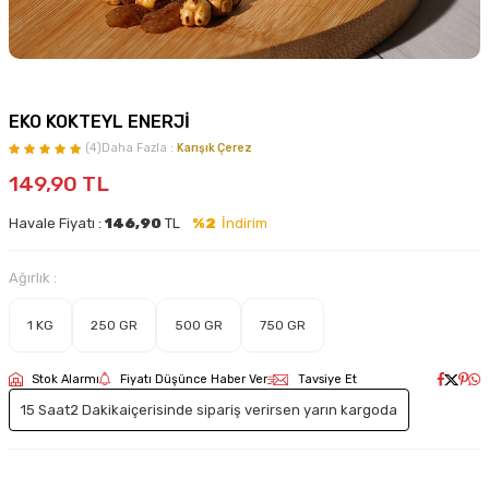
EKO KOKTEYL ENERJİ
(4)
Daha Fazla :
Karışık Çerez
149,90
TL
Havale Fiyatı :
146,90
TL
%2
İndirim
Ağırlık :
1 KG
250 GR
500 GR
750 GR
Stok Alarmı
Fiyatı Düşünce Haber Ver
Tavsiye Et
15 Saat
2 Dakika
içerisinde sipariş verirsen yarın kargoda