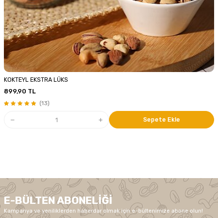
KOKTEYL EKSTRA LÜKS
899,90
TL
(13)
Sepete Ekle
E-BÜLTEN ABONELIĞI
Kampanya ve yeniliklerden haberdar olmak için e-bültenimize abone olun!