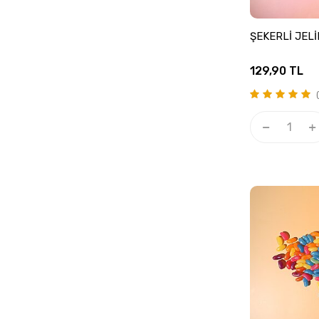
ŞEKERLİ JEL
129,90
TL
(