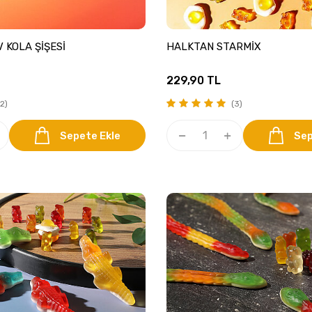
 KOLA ŞİŞESİ
HALKTAN STARMİX
229,90
TL
2)
(3)
Sepete Ekle
Sep