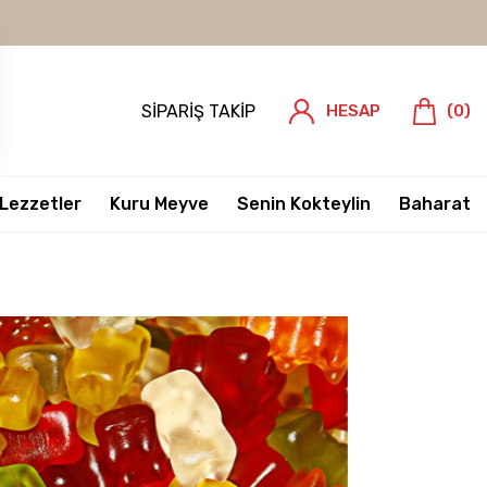
SIPARIŞ TAKIP
HESAP
(
0
)
 Lezzetler
Kuru Meyve
Senin Kokteylin
Baharat