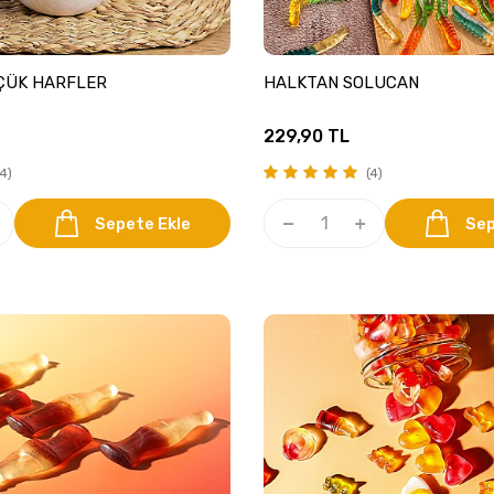
ÇÜK HARFLER
HALKTAN SOLUCAN
229,90
TL
4)
(4)
Sepete Ekle
Sep