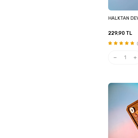
HALKTAN DE
229,90
TL
(