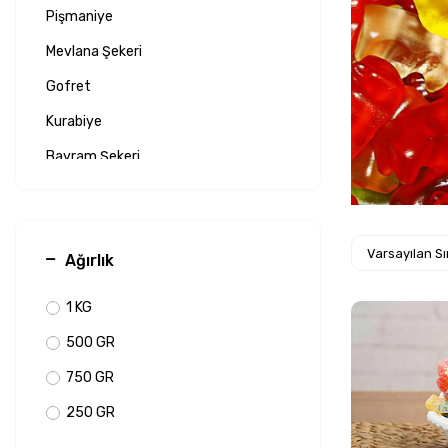
Pişmaniye
Mevlana Şekeri
Gofret
Kurabiye
Bayram Şekeri
Çikolata
Toptop Şeker
Ağırlık
Akide Şekeri
1 KG
500 GR
750 GR
250 GR