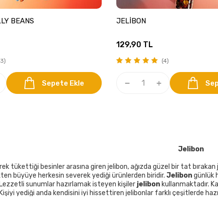
LY BEANS
JELİBON
129,90
TL
3)
(4)
Sepete Ekle
Sep
Jelibon
ek tükettiği besinler arasına giren jelibon, ağızda güzel bir tat bırakan 
kten büyüye herkesin severek yediği ürünlerden biridir.
Jelibon
günlük 
. Lezzetli sunumlar hazırlamak isteyen kişiler
jelibon
kullanmaktadır. Ka
işiyi yediği anda kendisini iyi hissettiren jelibonlar farklı çeşitlerde h
n keyifle tükettiği besin çeşitlerinden biridir. Üstelik farklı türleri ile k