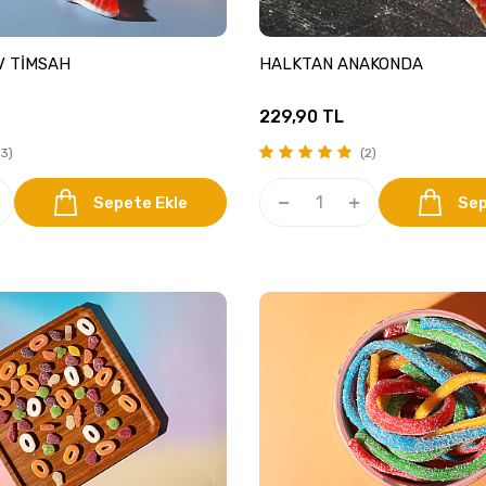
V TİMSAH
HALKTAN ANAKONDA
229,90
TL
3)
(2)
Sepete Ekle
Sep