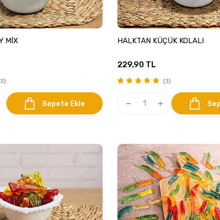
Y MİX
HALKTAN KÜÇÜK KOLALI
229,90
TL
3)
(3)
Sepete Ekle
Sep