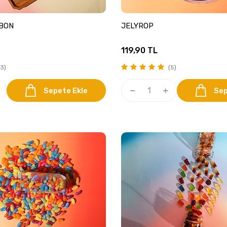
İBON
JELYROP
119,90
TL
3)
(5)
Sepete Ekle
Sep