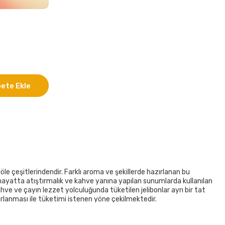
ete Ekle
jöle çeşitlerindendir. Farklı aroma ve şekillerde hazırlanan bu
hayatta atıştırmalık ve kahve yanına yapılan sunumlarda kullanılan
hve ve çayın lezzet yolculuğunda tüketilen jelibonlar ayrı bir tat
azırlanması ile tüketimi istenen yöne çekilmektedir.
işiler kendi damak zevkine uyan ürünleri satın alabilmektedir. Her