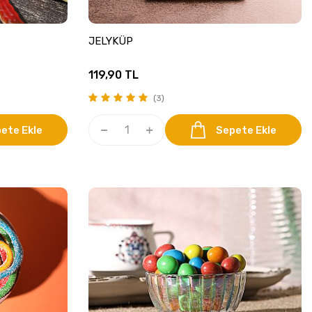
JELYKÜP
119,90
TL
(3)
ete Ekle
Sepete Ekle