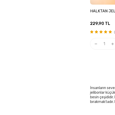
HALKTAN JEL
229,90
TL
(
İnsanların sever
jelibonlar küçü
besin çeşididir
bırakmaktadır. K
Jelibon
insanı