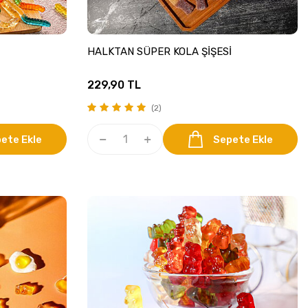
HALKTAN SÜPER KOLA ŞİŞESİ
229,90
TL
(2)
ete Ekle
Sepete Ekle