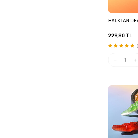
HALKTAN DEV
229,90
TL
(