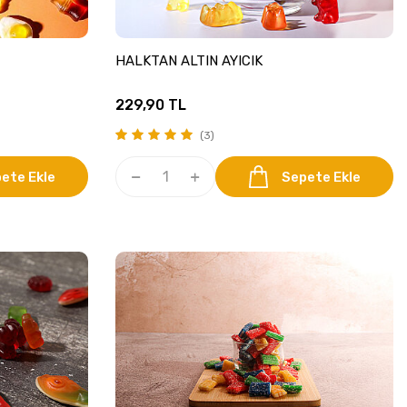
HALKTAN ALTIN AYICIK
229,90
TL
(3)
ete Ekle
Sepete Ekle