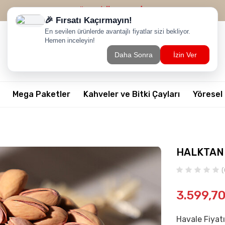
2500 TL ÜZERİ
ÜCRETSİZ KARGO
Mega Paketler
Kahveler ve Bitki Çayları
Yöresel
HALKTAN S
(
3.599,7
Havale Fiyatı