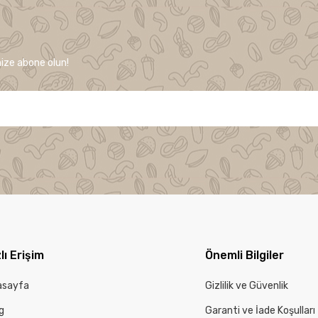
ize abone olun!
lı Erişim
Önemli Bilgiler
asayfa
Gizlilik ve Güvenlik
g
Garanti ve İade Koşulları