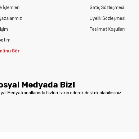
e İşlemleri
Satış Sözleşmesi
azalarımız
Üyelik Sözleşmesi
tişim
Teslimat Koşulları
petim
münü Gör
osyal Medyada Biz!
yal Medya kanallarında bizleri takip ederek destek olabilirsiniz.