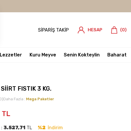
SIPARIŞ TAKIP
HESAP
(
0
)
 Lezzetler
Kuru Meyve
Senin Kokteylin
Baharat
İİRT FISTIK 3 KG.
0)
Daha Fazla :
Mega Paketler
0
TL
 :
3.527,71
TL
%2
İndirim