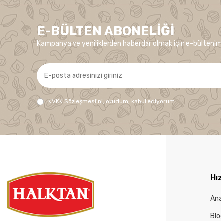
E-BÜLTEN ABONELIĞI
Kampanya ve yeniliklerden haberdar olmak için e-bültenim
KVKK Sözleşmesi'ni
, okudum, kabul ediyorum.
Hız
An
Blo