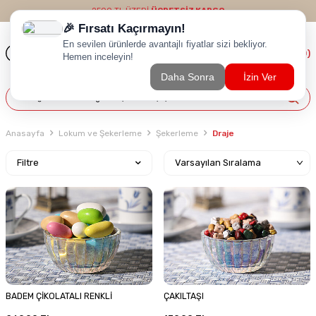
2500 TL ÜZERİ
ÜCRETSİZ KARGO
(
0
)
Anasayfa
Lokum ve Şekerleme
Şekerleme
Draje
Filtre
BADEM ÇİKOLATALI RENKLİ
ÇAKILTAŞI