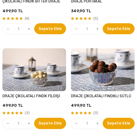
ÇİKOLATALI FINDIK BİTTER DRAJE
DRAJE PORTAKAL
499,90
TL
349,90
TL
(4)
(5)
Sepete Ekle
Sepete Ekle
DRAJE ÇİKOLATALI FINDIK FİLDİŞİ
DRAJE ÇİKOLATALI FINDIKLI SÜTLÜ
499,90
TL
499,90
TL
(3)
(3)
Sepete Ekle
Sepete Ekle