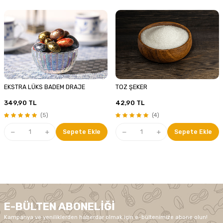
EKSTRA LÜKS BADEM DRAJE
TOZ ŞEKER
349,90
TL
42,90
TL
(5)
(4)
Sepete Ekle
Sepete Ekle
E-BÜLTEN ABONELIĞI
Kampanya ve yeniliklerden haberdar olmak için e-bültenimize abone olun!