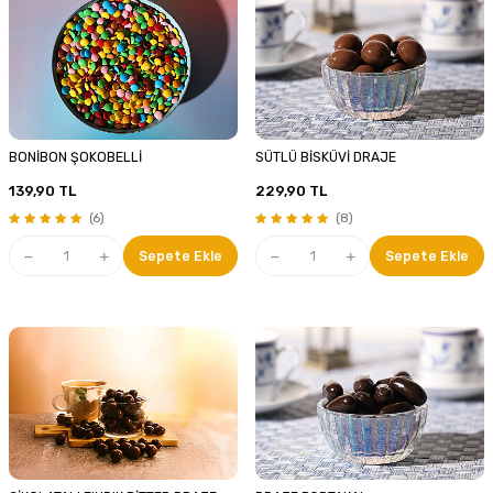
BONİBON ŞOKOBELLİ
SÜTLÜ BİSKÜVİ DRAJE
139,90
TL
229,90
TL
(6)
(8)
Sepete Ekle
Sepete Ekle