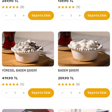
269,90
TL
139,90
TL
(8)
(9)
Sepete Ekle
Sepete Ekle
YÖRESEL BADEM ŞEKERİ
BADEM ŞEKERİ
419,90
TL
259,90
TL
(5)
(6)
Sepete Ekle
Sepete Ekle