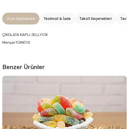
Ürün Açıklaması
Teslimat & İade
Taksit Seçenekleri
Tavs
ÇİKOLATA KAPLI JELLYCİK
Menşei:TÜRKİYE
Benzer Ürünler