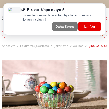
2500 TL ÜZERİ
ÜCRETSİZ KARGO
(
0
)
Anasayfa
Lokum ve Şekerleme
Şekerleme
Jelibon
ÇİKOLATA KAP