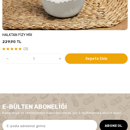
HALKTAN FİZY MİX
229,90
TL
(3)
Sepete Ekle
E-BÜLTEN ABONELIĞI
Kampanya ve yeniliklerden haberdar olmak için e-bültenimize abone olun!
ABONE OL