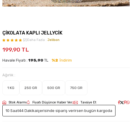
ÇİKOLATA KAPLI JELLYCİK
(2)
Daha Fazla :
Jelibon
199,90
TL
Havale Fiyatı :
195,90
TL
%2
İndirim
Ağırlık :
1 KG
250 GR
500 GR
750 GR
Stok Alarmı
Fiyatı Düşünce Haber Ver
Tavsiye Et
10 Saat
44 Dakika
içerisinde sipariş verirsen bugün kargoda