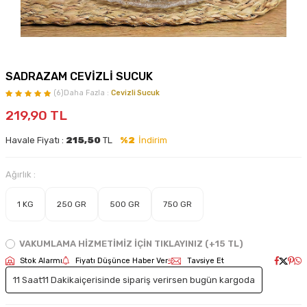
SADRAZAM CEVİZLİ SUCUK
(6)
Daha Fazla :
Cevizli Sucuk
219,90
TL
Havale Fiyatı :
215,50
TL
%2
İndirim
Ağırlık :
1 KG
250 GR
500 GR
750 GR
VAKUMLAMA HİZMETİMİZ İÇİN TIKLAYINIZ (+15 TL)
Stok Alarmı
Fiyatı Düşünce Haber Ver
Tavsiye Et
11 Saat
11 Dakika
içerisinde sipariş verirsen bugün kargoda