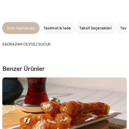
Ürün Açıklaması
Teslimat & İade
Taksit Seçenekleri
Tavs
SADRAZAM CEVİZLİ SUCUK
Benzer Ürünler