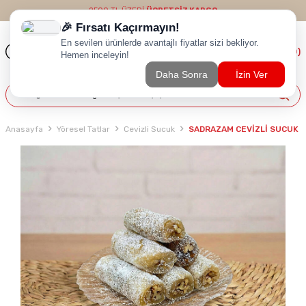
2500 TL ÜZERİ
ÜCRETSİZ KARGO
(
0
)
Anasayfa
Yöresel Tatlar
Cevizli Sucuk
SADRAZAM CEVİZLİ SUCUK