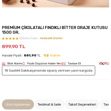
PREMİUM ÇİKOLATALI FINDIKLI BİTTER DRAJE KUTUSU
1500 GR.
(2)
Daha Fazla :
Hediyelik Ürünler
899,90
TL
Havale Fiyatı :
881,90
TL
%2
İndirim
Stok Alarmı
Fiyatı Düşünce Haber Ver
Tavsiye Et
18 Saat
44 Dakika
içerisinde sipariş verirsen yarın kargoda
Ürün Açıklaması
Teslimat & İade
Taksit Seçenekleri
Tavs