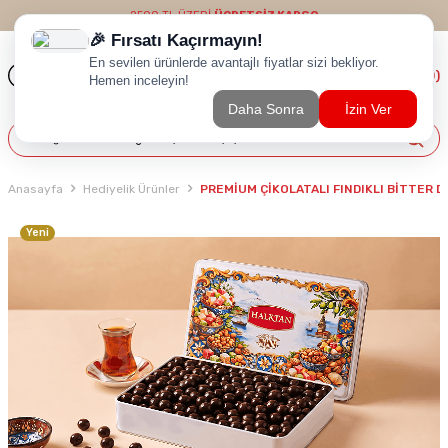
2500 TL ÜZERİ
ÜCRETSİZ KARGO
(
0
)
Anasayfa
Hediyelik Ürünler
PREMİUM ÇİKOLATALI FINDIKLI BİTTER D
Yeni