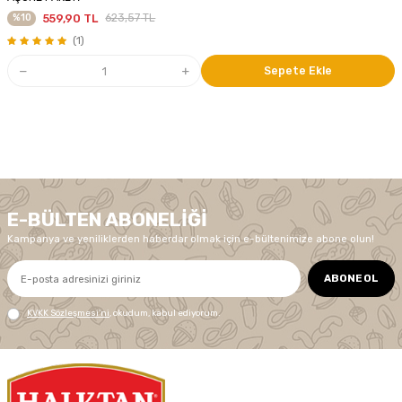
%
10
559,90
TL
623,57
TL
(1)
Sepete Ekle
E-BÜLTEN ABONELIĞI
Kampanya ve yeniliklerden haberdar olmak için e-bültenimize abone olun!
ABONE OL
KVKK Sözleşmesi'ni
, okudum, kabul ediyorum.