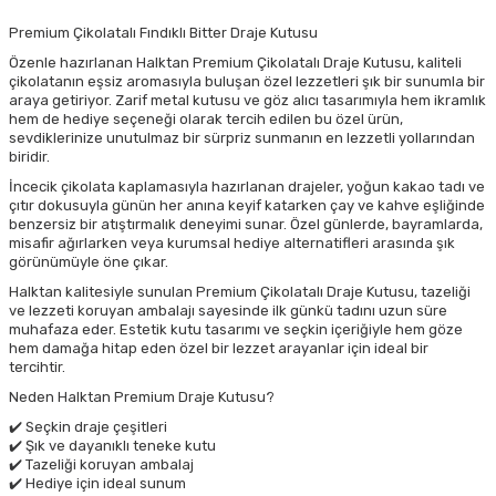
Premium Çikolatalı Fındıklı Bitter Draje Kutusu
Özenle hazırlanan Halktan Premium Çikolatalı Draje Kutusu, kaliteli
çikolatanın eşsiz aromasıyla buluşan özel lezzetleri şık bir sunumla bir
araya getiriyor. Zarif metal kutusu ve göz alıcı tasarımıyla hem ikramlık
hem de hediye seçeneği olarak tercih edilen bu özel ürün,
sevdiklerinize unutulmaz bir sürpriz sunmanın en lezzetli yollarından
biridir.
İncecik çikolata kaplamasıyla hazırlanan drajeler, yoğun kakao tadı ve
çıtır dokusuyla günün her anına keyif katarken çay ve kahve eşliğinde
benzersiz bir atıştırmalık deneyimi sunar. Özel günlerde, bayramlarda,
misafir ağırlarken veya kurumsal hediye alternatifleri arasında şık
görünümüyle öne çıkar.
Halktan kalitesiyle sunulan Premium Çikolatalı Draje Kutusu, tazeliği
ve lezzeti koruyan ambalajı sayesinde ilk günkü tadını uzun süre
muhafaza eder. Estetik kutu tasarımı ve seçkin içeriğiyle hem göze
hem damağa hitap eden özel bir lezzet arayanlar için ideal bir
tercihtir.
Neden Halktan Premium Draje Kutusu?
✔️ Seçkin draje çeşitleri
✔️ Şık ve dayanıklı teneke kutu
✔️ Tazeliği koruyan ambalaj
✔️ Hediye için ideal sunum