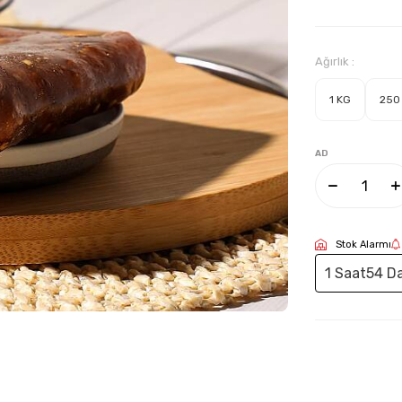
Ağırlık :
1 KG
250
AD
Stok Alarmı
1 Saat
54 Da