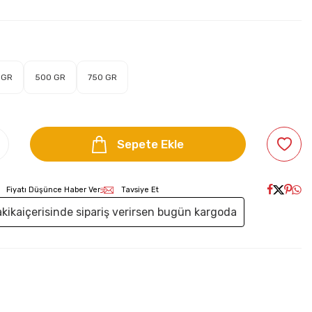
 GR
500 GR
750 GR
Sepete Ekle
Fiyatı Düşünce Haber Ver
Tavsiye Et
kika
içerisinde sipariş verirsen bugün kargoda