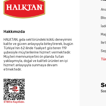
An
Blo
İad
Hakkımızda
Mağ
HALKTAN, gıda sektöründeki köklü deneyimini
İle
kalite ve güven anlayışıyla birleştirerek, bugün
Türkiye'nin 62 ilinde faaliyet gösteren 119
Se
şubesiyle müşterilerine hizmet vermektedir.
Müşteri memnuniyetini ön planda tutan
Tü
yaklaşımıyla, doğal ve kaliteli ürünleri en iyi
hizmet anlayışıyla sunmaya devam
etmektedir.
S
Sos