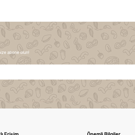
ize abone olun!
lı Erişim
Önemli Bilgiler