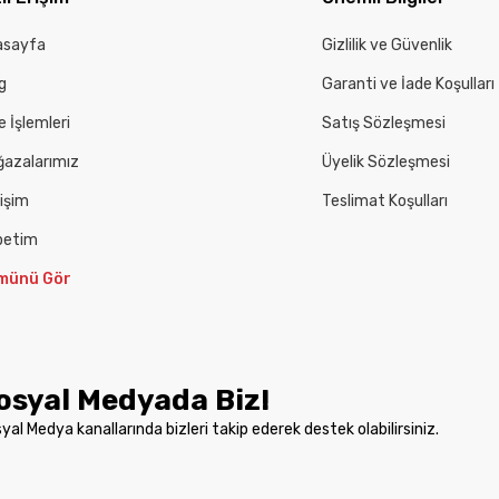
asayfa
Gizlilik ve Güvenlik
g
Garanti ve İade Koşulları
e İşlemleri
Satış Sözleşmesi
azalarımız
Üyelik Sözleşmesi
tişim
Teslimat Koşulları
petim
münü Gör
osyal Medyada Biz!
yal Medya kanallarında bizleri takip ederek destek olabilirsiniz.