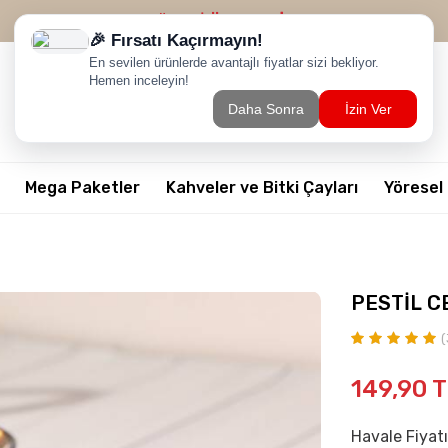
2500 TL ÜZERİ
ÜCRETSİZ KARGO
Mega Paketler
Kahveler ve Bitki Çayları
Yöresel
PESTİL C
(
149,90
T
Havale Fiyatı