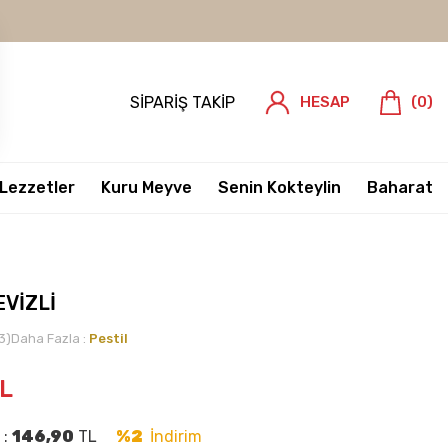
SIPARIŞ TAKIP
HESAP
(
0
)
 Lezzetler
Kuru Meyve
Senin Kokteylin
Baharat
EVİZLİ
3)
Daha Fazla :
Pestil
L
 :
146,90
TL
%2
İndirim