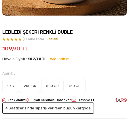
LEBLEBİ ŞEKERİ RENKLİ DUBLE
(4)
Daha Fazla :
Leblebi
109,90
TL
Havale Fiyatı :
107,70
TL
%2
İndirim
Ağırlık :
1 KG
250 GR
500 GR
750 GR
Stok Alarmı
Fiyatı Düşünce Haber Ver
Tavsiye Et
4 Saat
içerisinde sipariş verirsen bugün kargoda