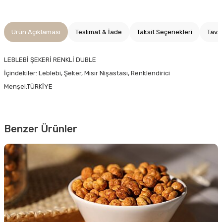
Ürün Açıklaması
Teslimat & İade
Taksit Seçenekleri
Tavs
LEBLEBİ ŞEKERİ RENKLİ DUBLE
İçindekiler: Leblebi, Şeker, Mısır Nişastası, Renklendirici
Menşei:TÜRKİYE
Benzer Ürünler