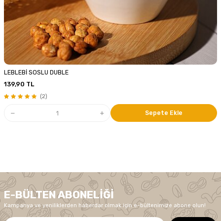
LEBLEBİ SOSLU DUBLE
139,90
TL
(2)
Sepete Ekle
E-BÜLTEN ABONELIĞI
Kampanya ve yeniliklerden haberdar olmak için e-bültenimize abone olun!