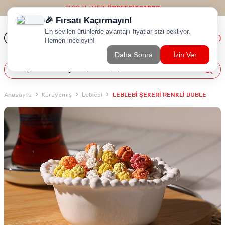
2500 TL ÜZERİ
ÜCRETSİZ KARGO
(
0
)
Anasayfa
Kuruyemiş
Leblebi
LEBLEBİ ŞEKERİ RENKLİ DUBLE