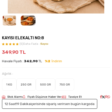
KAYISI ELEKALTI NO:8
(5)
Daha Fazla :
Kayısı
349,90
TL
Havale Fiyatı :
342,90
TL
%2
İndirim
Ağırlık :
1 KG
250 GR
500 GR
750 GR
Stok Alarmı
Fiyatı Düşünce Haber Ver
Tavsiye Et
12 Saat
19 Dakika
içerisinde sipariş verirsen bugün kargoda