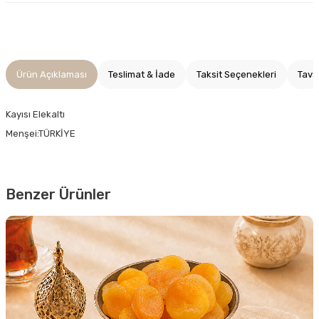
Ürün Açıklaması
Teslimat & İade
Taksit Seçenekleri
Tavs
Kayısı Elekaltı
Menşei:TÜRKİYE
Benzer Ürünler