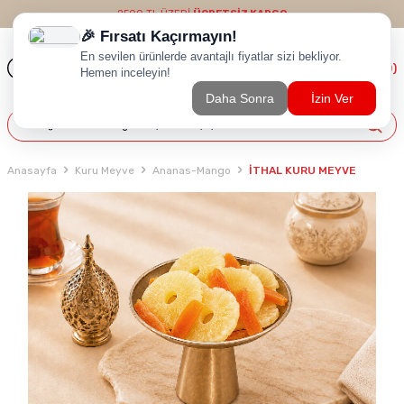
2500 TL ÜZERİ
ÜCRETSİZ KARGO
(
0
)
Anasayfa
Kuru Meyve
Ananas-Mango
İTHAL KURU MEYVE