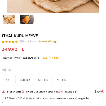
İTHAL KURU MEYVE
(5)
Daha Fazla :
Ananas-Mango
349,90
TL
Havale Fiyatı :
342,90
TL
%2
İndirim
Ağırlık :
1 KG
250 GR
500 GR
750 GR
Stok Alarmı
Fiyatı Düşünce Haber Ver
Tavsiye Et
23 Saat
40 Dakika
içerisinde sipariş verirsen yarın kargoda