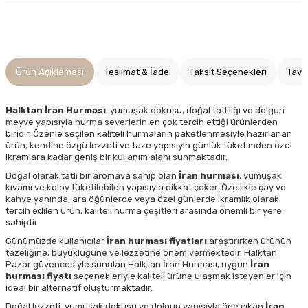
Ürün Açıklaması
Teslimat & İade
Taksit Seçenekleri
Tavs
Halktan İran Hurması
, yumuşak dokusu, doğal tatlılığı ve dolgun
meyve yapısıyla hurma severlerin en çok tercih ettiği ürünlerden
biridir. Özenle seçilen kaliteli hurmaların paketlenmesiyle hazırlanan
ürün, kendine özgü lezzeti ve taze yapısıyla günlük tüketimden özel
ikramlara kadar geniş bir kullanım alanı sunmaktadır.
Doğal olarak tatlı bir aromaya sahip olan
İran hurması
, yumuşak
kıvamı ve kolay tüketilebilen yapısıyla dikkat çeker. Özellikle çay ve
kahve yanında, ara öğünlerde veya özel günlerde ikramlık olarak
tercih edilen ürün, kaliteli hurma çeşitleri arasında önemli bir yere
sahiptir.
Günümüzde kullanıcılar
İran hurması fiyatları
araştırırken ürünün
tazeliğine, büyüklüğüne ve lezzetine önem vermektedir. Halktan
Pazar güvencesiyle sunulan Halktan İran Hurması, uygun
İran
hurması fiyatı
seçenekleriyle kaliteli ürüne ulaşmak isteyenler için
ideal bir alternatif oluşturmaktadır.
Doğal lezzeti, yumuşak dokusu ve dolgun yapısıyla öne çıkan
İran