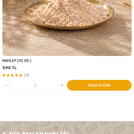
MAHLEP (30 GR.)
9,90
TL
(3)
Sepete Ekle