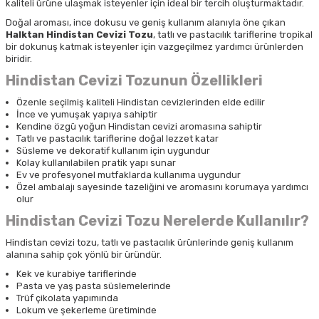
kaliteli ürüne ulaşmak isteyenler için ideal bir tercih oluşturmaktadır.
Doğal aroması, ince dokusu ve geniş kullanım alanıyla öne çıkan
Halktan Hindistan Cevizi Tozu
, tatlı ve pastacılık tariflerine tropikal
bir dokunuş katmak isteyenler için vazgeçilmez yardımcı ürünlerden
biridir.
Hindistan Cevizi Tozunun Özellikleri
Özenle seçilmiş kaliteli Hindistan cevizlerinden elde edilir
İnce ve yumuşak yapıya sahiptir
Kendine özgü yoğun Hindistan cevizi aromasına sahiptir
Tatlı ve pastacılık tariflerine doğal lezzet katar
Süsleme ve dekoratif kullanım için uygundur
Kolay kullanılabilen pratik yapı sunar
Ev ve profesyonel mutfaklarda kullanıma uygundur
Özel ambalajı sayesinde tazeliğini ve aromasını korumaya yardımcı
olur
Hindistan Cevizi Tozu Nerelerde Kullanılır?
Hindistan cevizi tozu, tatlı ve pastacılık ürünlerinde geniş kullanım
alanına sahip çok yönlü bir üründür.
Kek ve kurabiye tariflerinde
Pasta ve yaş pasta süslemelerinde
Trüf çikolata yapımında
Lokum ve şekerleme üretiminde