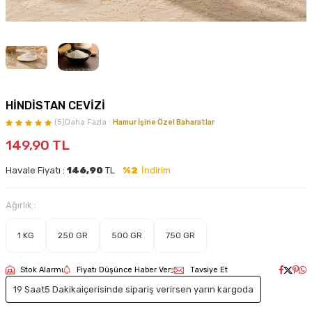
HİNDİSTAN CEVİZİ
(5)
Daha Fazla :
Hamur İşine Özel Baharatlar
149,90
TL
Havale Fiyatı :
146,90
TL
%2
İndirim
Ağırlık :
1 KG
250 GR
500 GR
750 GR
Stok Alarmı
Fiyatı Düşünce Haber Ver
Tavsiye Et
19 Saat
5 Dakika
içerisinde sipariş verirsen yarın kargoda