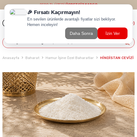
2500 TL ÜZERİ
ÜCRETSİZ KARGO
(
0
)
Anasayfa
Baharat
Hamur İşine Özel Baharatlar
HİNDİSTAN CEVİZİ