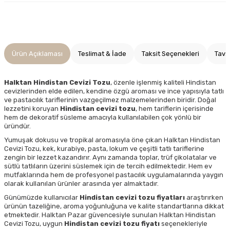
Ürün Açıklaması
Teslimat & İade
Taksit Seçenekleri
Tavs
Halktan Hindistan Cevizi Tozu
, özenle işlenmiş kaliteli Hindistan
cevizlerinden elde edilen, kendine özgü aroması ve ince yapısıyla tatlı
ve pastacılık tariflerinin vazgeçilmez malzemelerinden biridir. Doğal
lezzetini koruyan
Hindistan cevizi tozu
, hem tariflerin içerisinde
hem de dekoratif süsleme amacıyla kullanılabilen çok yönlü bir
üründür.
Yumuşak dokusu ve tropikal aromasıyla öne çıkan Halktan Hindistan
Cevizi Tozu, kek, kurabiye, pasta, lokum ve çeşitli tatlı tariflerine
zengin bir lezzet kazandırır. Aynı zamanda toplar, trüf çikolatalar ve
sütlü tatlıların üzerini süslemek için de tercih edilmektedir. Hem ev
mutfaklarında hem de profesyonel pastacılık uygulamalarında yaygın
olarak kullanılan ürünler arasında yer almaktadır.
Günümüzde kullanıcılar
Hindistan cevizi tozu fiyatları
araştırırken
ürünün tazeliğine, aroma yoğunluğuna ve kalite standartlarına dikkat
etmektedir. Halktan Pazar güvencesiyle sunulan Halktan Hindistan
Cevizi Tozu, uygun
Hindistan cevizi tozu fiyatı
seçenekleriyle