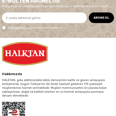
E-BÜLTEN ABONELIĞI
Kampanya ve yeniliklerden haberdar olmak için e-bültenimize abone olun!
ABONE OL
KVKK Sözleşmesi'ni
, okudum, kabul ediyorum.
Hakkımızda
HALKTAN, gıda sektöründeki köklü deneyimini kalite ve güven anlayışıyla
birleştirerek, bugün Türkiye'nin 62 ilinde faaliyet gösteren 119 şubesiyle
müşterilerine hizmet vermektedir. Müşteri memnuniyetini ön planda tutan
yaklaşımıyla, doğal ve kaliteli ürünleri en iyi hizmet anlayışıyla sunmaya
devam etmektedir.