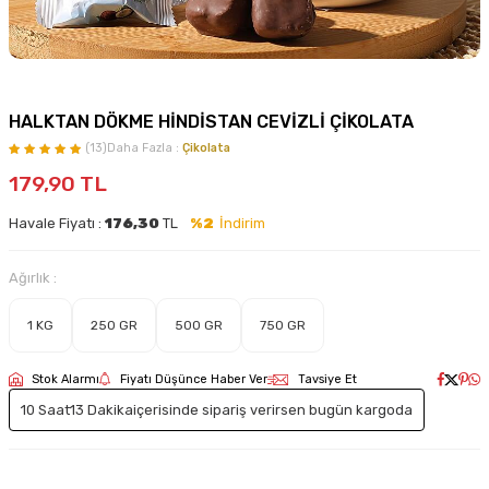
HALKTAN DÖKME HİNDİSTAN CEVİZLİ ÇİKOLATA
(13)
Daha Fazla :
Çikolata
179,90
TL
Havale Fiyatı :
176,30
TL
%2
İndirim
Ağırlık :
1 KG
250 GR
500 GR
750 GR
Stok Alarmı
Fiyatı Düşünce Haber Ver
Tavsiye Et
10 Saat
13 Dakika
içerisinde sipariş verirsen bugün kargoda