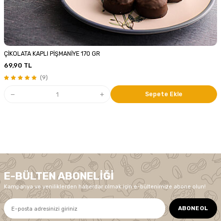
ÇİKOLATA KAPLI PİŞMANİYE 170 GR
69,90
TL
(9)
Sepete Ekle
E-BÜLTEN ABONELIĞI
Kampanya ve yeniliklerden haberdar olmak için e-bültenimize abone olun!
ABONE OL