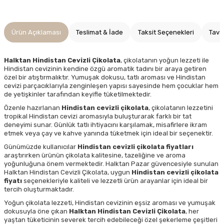
Ürün Açıklaması
Teslimat & İade
Taksit Seçenekleri
Tavs
Halktan Hindistan Cevizli Çikolata
, çikolatanın yoğun lezzeti ile
Hindistan cevizinin kendine özgü aromatik tadını bir araya getiren
özel bir atıştırmalıktır. Yumuşak dokusu, tatlı aroması ve Hindistan
cevizi parçacıklarıyla zenginleşen yapısı sayesinde hem çocuklar hem
de yetişkinler tarafından keyifle tüketilmektedir.
Özenle hazırlanan
Hindistan cevizli çikolata
, çikolatanın lezzetini
tropikal Hindistan cevizi aromasıyla buluşturarak farklı bir tat
deneyimi sunar. Günlük tatlı ihtiyacını karşılamak, misafirlere ikram
etmek veya çay ve kahve yanında tüketmek için ideal bir seçenektir.
Günümüzde kullanıcılar
Hindistan cevizli çikolata fiyatları
araştırırken ürünün çikolata kalitesine, tazeliğine ve aroma
yoğunluğuna önem vermektedir. Halktan Pazar güvencesiyle sunulan
Halktan Hindistan Cevizli Çikolata, uygun
Hindistan cevizli çikolata
fiyatı
seçenekleriyle kaliteli ve lezzetli ürün arayanlar için ideal bir
tercih oluşturmaktadır.
Yoğun çikolata lezzeti, Hindistan cevizinin eşsiz aroması ve yumuşak
dokusuyla öne çıkan
Halktan Hindistan Cevizli Çikolata
, her
yaştan tüketicinin severek tercih edebileceği özel şekerleme çeşitleri