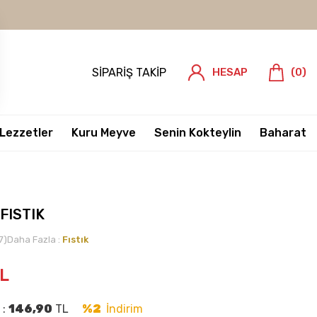
SIPARIŞ TAKIP
HESAP
(
0
)
 Lezzetler
Kuru Meyve
Senin Kokteylin
Baharat
FISTIK
7)
Daha Fazla :
Fıstık
L
 :
146,90
TL
%2
İndirim