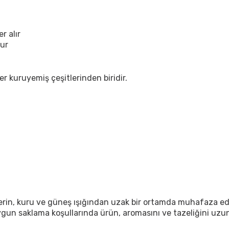
r alır
lur
ler kuruyemiş çeşitlerinden biridir.
n serin, kuru ve güneş ışığından uzak bir ortamda muhafaza ed
Uygun saklama koşullarında ürün, aromasını ve tazeliğini uzun