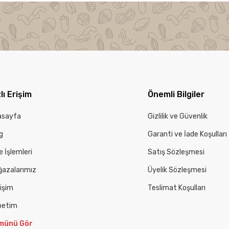
lı Erişim
Önemli Bilgiler
asayfa
Gizlilik ve Güvenlik
g
Garanti ve İade Koşulları
e İşlemleri
Satış Sözleşmesi
azalarımız
Üyelik Sözleşmesi
tişim
Teslimat Koşulları
petim
münü Gör