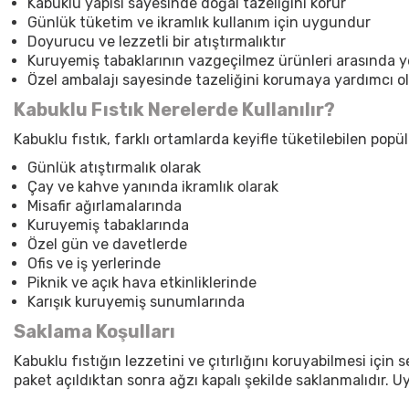
Kabuklu yapısı sayesinde doğal tazeliğini korur
Günlük tüketim ve ikramlık kullanım için uygundur
Doyurucu ve lezzetli bir atıştırmalıktır
Kuruyemiş tabaklarının vazgeçilmez ürünleri arasında ye
Özel ambalajı sayesinde tazeliğini korumaya yardımcı o
Kabuklu Fıstık Nerelerde Kullanılır?
Kabuklu fıstık, farklı ortamlarda keyifle tüketilebilen popü
Günlük atıştırmalık olarak
Çay ve kahve yanında ikramlık olarak
Misafir ağırlamalarında
Kuruyemiş tabaklarında
Özel gün ve davetlerde
Ofis ve iş yerlerinde
Piknik ve açık hava etkinliklerinde
Karışık kuruyemiş sunumlarında
Saklama Koşulları
Kabuklu fıstığın lezzetini ve çıtırlığını koruyabilmesi içi
paket açıldıktan sonra ağzı kapalı şekilde saklanmalıdır. 