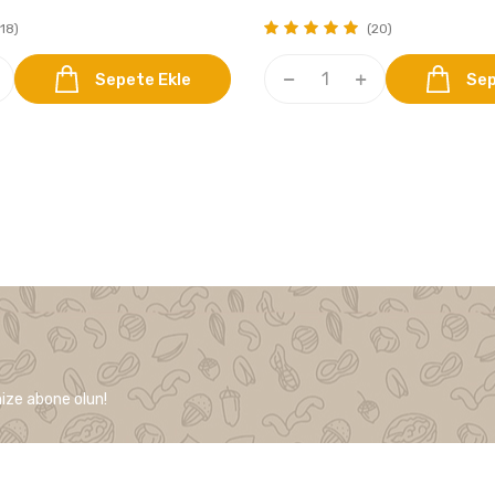
18)
(20)
Sepete Ekle
Sep
ize abone olun!