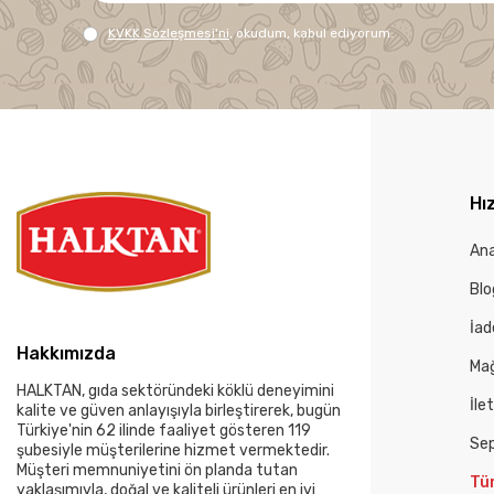
KVKK Sözleşmesi'ni
, okudum, kabul ediyorum.
Hız
An
Blo
İad
Hakkımızda
Mağ
HALKTAN, gıda sektöründeki köklü deneyimini
İle
kalite ve güven anlayışıyla birleştirerek, bugün
Türkiye'nin 62 ilinde faaliyet gösteren 119
Se
şubesiyle müşterilerine hizmet vermektedir.
Müşteri memnuniyetini ön planda tutan
Tü
yaklaşımıyla, doğal ve kaliteli ürünleri en iyi