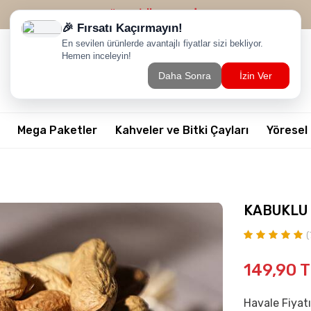
2500 TL ÜZERİ
ÜCRETSİZ KARGO
Mega Paketler
Kahveler ve Bitki Çayları
Yöresel
KABUKLU 
(
149,90
T
Havale Fiyatı