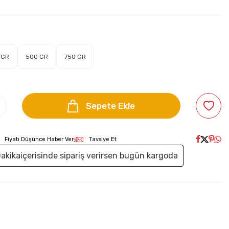
 GR
500 GR
750 GR
Sepete Ekle
Fiyatı Düşünce Haber Ver
Tavsiye Et
Dakika
içerisinde sipariş verirsen bugün kargoda