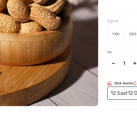
Ağırlık :
1 KG
250
AD
Stok Alarmı
12 Saat
12 