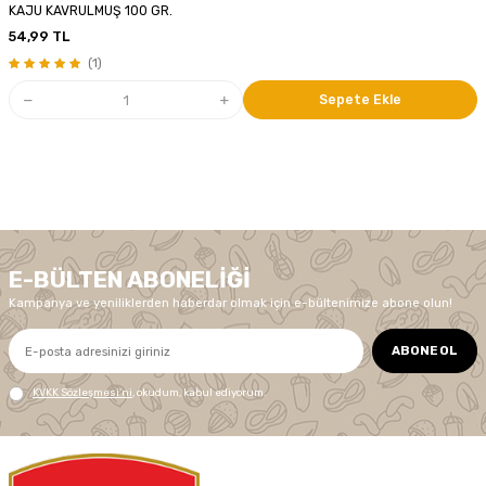
KAJU KAVRULMUŞ 100 GR.
54,99
TL
(1)
Sepete Ekle
E-BÜLTEN ABONELIĞI
Kampanya ve yeniliklerden haberdar olmak için e-bültenimize abone olun!
ABONE OL
KVKK Sözleşmesi'ni
, okudum, kabul ediyorum.