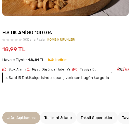
FISTIK AMİGO 100 GR.
(0)
Daha Fazla :
KOMBİN ÜRÜNLERİ
18,99
TL
Havale Fiyatı :
18,61
TL
%2
İndirim
Stok Alarmı
Fiyatı Düşünce Haber Ver
Tavsiye Et
4 Saat
15 Dakika
içerisinde sipariş verirsen bugün kargoda
Ürün Açıklaması
Teslimat & İade
Taksit Seçenekleri
Tavs