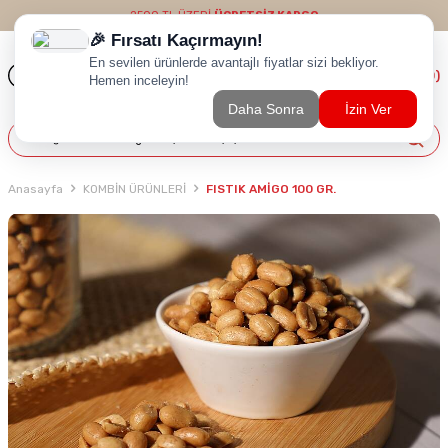
2500 TL ÜZERİ
ÜCRETSİZ KARGO
(
0
)
Anasayfa
KOMBİN ÜRÜNLERİ
FISTIK AMİGO 100 GR.