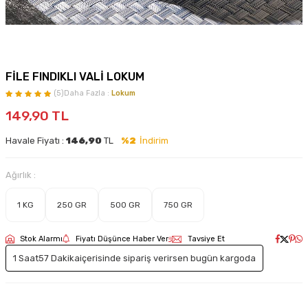
FİLE FINDIKLI VALİ LOKUM
(5)
Daha Fazla :
Lokum
149,90
TL
Havale Fiyatı :
146,90
TL
%2
İndirim
Ağırlık :
1 KG
250 GR
500 GR
750 GR
Stok Alarmı
Fiyatı Düşünce Haber Ver
Tavsiye Et
1 Saat
57 Dakika
içerisinde sipariş verirsen bugün kargoda