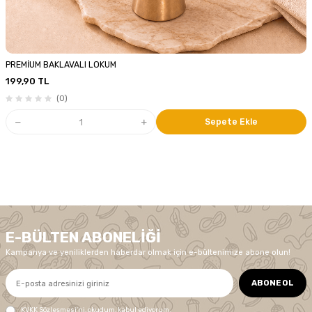
PREMİUM BAKLAVALI LOKUM
199,90
TL
(0)
Sepete Ekle
E-BÜLTEN ABONELIĞI
Kampanya ve yeniliklerden haberdar olmak için e-bültenimize abone olun!
ABONE OL
KVKK Sözleşmesi'ni
, okudum, kabul ediyorum.