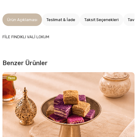
Ürün Açıklaması
Teslimat & İade
Taksit Seçenekleri
Tavs
FİLE FINDIKLI VALİ LOKUM
Benzer Ürünler
Yeni