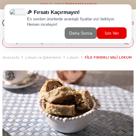
2500 TL ÜZERİ
ÜCRETSİZ KARGO
(
0
)
Anasayfa
Lokum ve Şekerleme
Lokum
FİLE FINDIKLI VALİ LOKUM