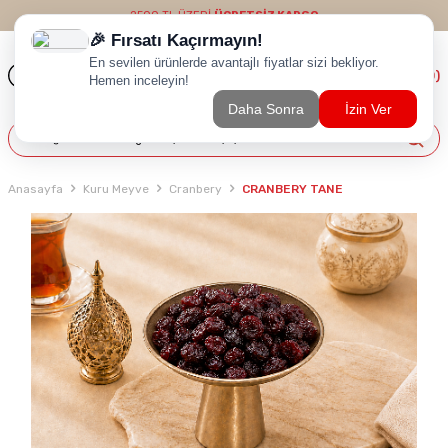
2500 TL ÜZERİ
ÜCRETSİZ KARGO
(
0
)
Anasayfa
Kuru Meyve
Cranbery
CRANBERY TANE