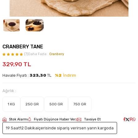
CRANBERY TANE
(7)
Daha Fazla :
Cranbery
329,90
TL
Havale Fiyatı :
323,30
TL
%2
İndirim
Ağırlık :
1 KG
250 GR
500 GR
750 GR
Stok Alarmı
Fiyatı Düşünce Haber Ver
Tavsiye Et
19 Saat
12 Dakika
içerisinde sipariş verirsen yarın kargoda