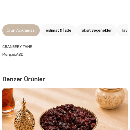
Ürün Açıklaması
Teslimat & İade
Taksit Seçenekleri
Tavs
CRANBERY TANE
Menşei:ABD
Benzer Ürünler