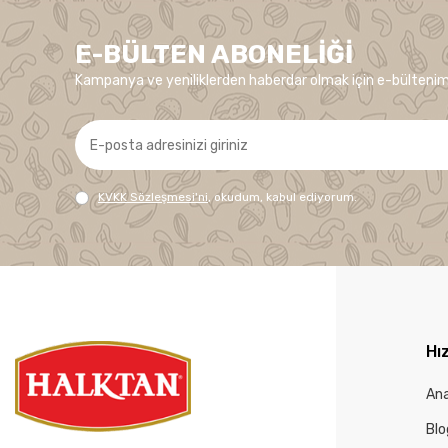
E-BÜLTEN ABONELIĞI
Kampanya ve yeniliklerden haberdar olmak için e-bültenim
KVKK Sözleşmesi'ni
, okudum, kabul ediyorum.
Hız
An
Blo