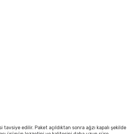
tavsiye edilir. Paket açıldıktan sonra ağzı kapalı şekilde
sı ürünün lezzetini ve kalitesini daha uzun süre