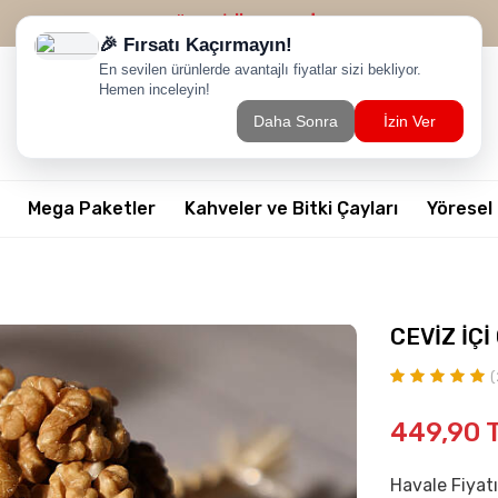
2500 TL ÜZERİ
ÜCRETSİZ KARGO
Mega Paketler
Kahveler ve Bitki Çayları
Yöresel
CEVİZ İÇİ
(
449,90
Havale Fiyatı