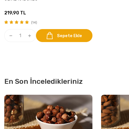
219,90
TL
(14)
Sepete Ekle
En Son İnceledikleriniz