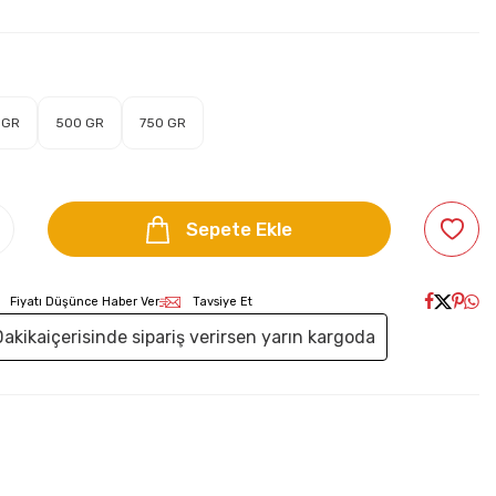
 GR
500 GR
750 GR
Sepete Ekle
Fiyatı Düşünce Haber Ver
Tavsiye Et
Dakika
içerisinde sipariş verirsen yarın kargoda