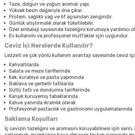
Taze, dolgun ve yoğun aromalı yapı.
Yüksek besin değeriyle öne çıkar.
Protein, sağlıklı yağ ve lif açısından zengindir.
Günlük atıştırmalık olarak tüketilebilir.
Özel ambalajı sayesinde tazeliğini korumaya yardımcı ol
Ev kullanımı ve profesyonel mutfaklar için uygundur.
Ceviz İçi Nerelerde Kullanılır?
Lezzeti ve çok yönlü kullanım avantajı sayesinde
ceviz içi
Kahvaltılarda
Salata ve meze tariflerinde
Kek, kurabiye ve pasta yapımında
Baklava ve şerbetli tatlılarda
Sütlü tatlı ve dondurma tariflerinde
Karışık kuruyemiş tabaklarında
Kahve yanında ikramlık olarak
Profesyonel pastacılık ve gastronomi uygulamalarında
Saklama Koşulları
İç cevizin
tazeliğini ve aromasını koruyabilmesi için serin,
saklanmalı, mümkünse hava almayan bir kap içerisinde muh