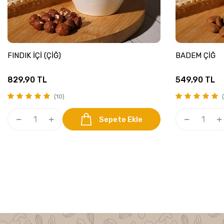
FINDIK İÇİ (ÇİĞ)
BADEM ÇİĞ
829,90
TL
549,90
TL
(10)
(
Sepete Ekle