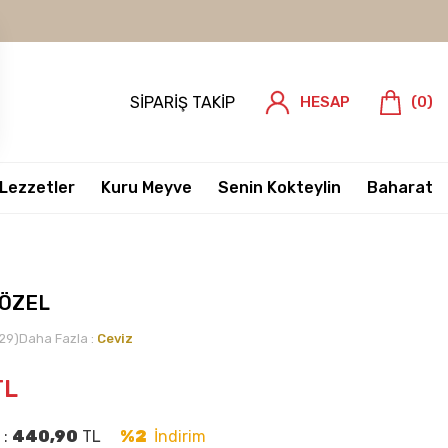
SIPARIŞ TAKIP
HESAP
(
0
)
 Lezzetler
Kuru Meyve
Senin Kokteylin
Baharat
 ÖZEL
29)
Daha Fazla :
Ceviz
TL
 :
440,90
TL
%2
İndirim