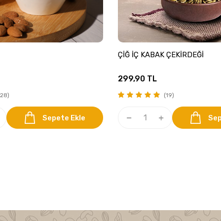
ÇİĞ İÇ KABAK ÇEKİRDEĞİ
299,90
TL
28)
(19)
Sepete Ekle
Sep