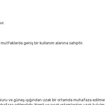
ur.
mutfaklarda geniş bir kullanım alanına sahiptir.
 kuru ve güneş ışığından uzak bir ortamda muhafaza edilmesi 
afaza edilmelidir. Nemli ve sıcak ortamlardan uzak tutulma