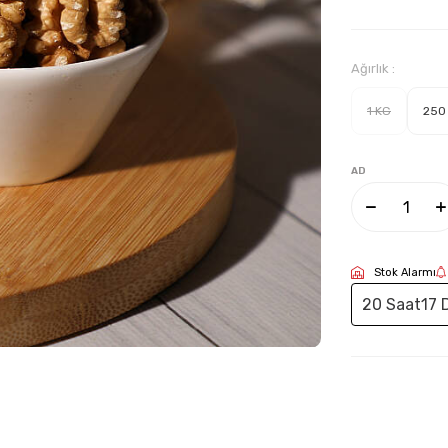
Ağırlık :
1 KG
250
AD
Stok Alarmı
20 Saat
17 