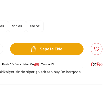
 GR
500 GR
750 GR
Sepete Ekle
Fiyatı Düşünce Haber Ver
Tavsiye Et
akika
içerisinde sipariş verirsen bugün kargoda