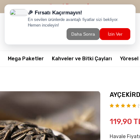
2500 TL ÜZERİ
ÜCRETSİZ KARGO
Mega Paketler
Kahveler ve Bitki Çayları
Yöresel
AYÇEKİRD
(
119,90
T
Havale Fiyatı