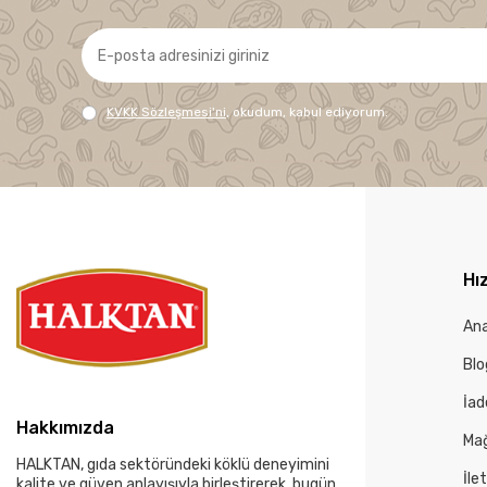
KVKK Sözleşmesi'ni
, okudum, kabul ediyorum.
Hız
An
Blo
İad
Hakkımızda
Mağ
HALKTAN, gıda sektöründeki köklü deneyimini
İle
kalite ve güven anlayışıyla birleştirerek, bugün