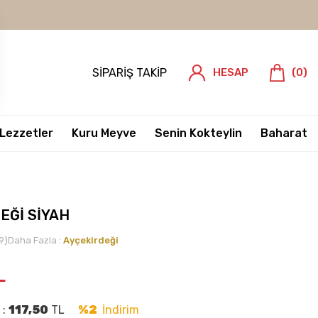
SIPARIŞ TAKIP
HESAP
(
0
)
 Lezzetler
Kuru Meyve
Senin Kokteylin
Baharat
EĞİ SİYAH
9)
Daha Fazla :
Ayçekirdeği
L
 :
117,50
TL
%2
İndirim