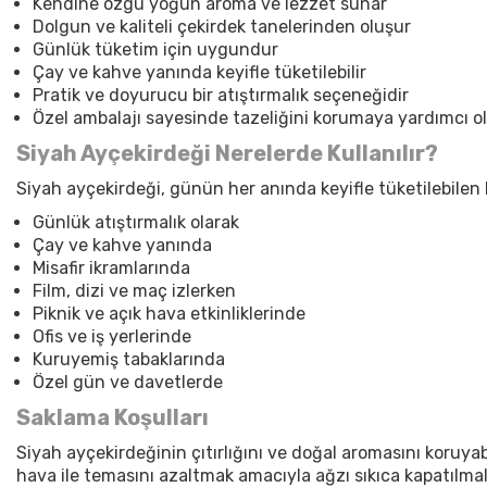
Kendine özgü yoğun aroma ve lezzet sunar
Dolgun ve kaliteli çekirdek tanelerinden oluşur
Günlük tüketim için uygundur
Çay ve kahve yanında keyifle tüketilebilir
Pratik ve doyurucu bir atıştırmalık seçeneğidir
Özel ambalajı sayesinde tazeliğini korumaya yardımcı o
Siyah Ayçekirdeği Nerelerde Kullanılır?
Siyah ayçekirdeği, günün her anında keyifle tüketilebilen 
Günlük atıştırmalık olarak
Çay ve kahve yanında
Misafir ikramlarında
Film, dizi ve maç izlerken
Piknik ve açık hava etkinliklerinde
Ofis ve iş yerlerinde
Kuruyemiş tabaklarında
Özel gün ve davetlerde
Saklama Koşulları
Siyah ayçekirdeğinin çıtırlığını ve doğal aromasını koruya
hava ile temasını azaltmak amacıyla ağzı sıkıca kapatılma