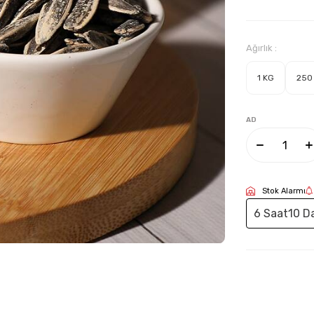
Ağırlık :
1 KG
250
AD
Stok Alarmı
6 Saat
10 D